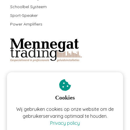
Schoolbel Systeem
Sport-Speaker
Power Amplifiers
Adres
Mennegat Trading BV
Cookies
Werfstraat 14
Wij gebruiken cookies op onze website om de
7468 GG
ENTER
gebruikerservaring optimaal te houden.
0613280058
Privacy policy