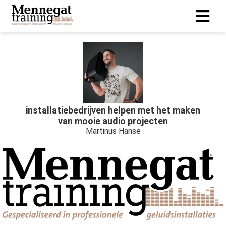
gen
 policy
installatiebedrijven helpen met het maken
neel
van mooie audio projecten
Martinus Hanse
onele
 zijn
kelijk om
bsite te
ken. Ze
 gebruikt
uncties en