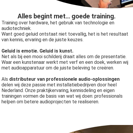
oekers te
 op de
Alles begint met… goede training.
e. Hierdoor
Training over hardware, het gebruik van technologie en
 website-
audiotechniek.
Want goed geluid ontstaat niet toevallig, het is het resultaat
ren
van kennis, ervaring en de juiste keuzes.
nte
enties
Geluid is emotie. Geluid is kunst.
gebaseerd
Net als bij een mooi schilderij draait alles om de presentatie.
Waar een kunstenaar werkt met verf en een doek, werken wij
 gedrag
met audioapparatuur om de juiste beleving te creëren.
ze
er.
Als
distributeur van professionele audio-oplossingen
delen wij deze passie met installatiebedrijven door heel
Nederland. Onze praktijkervaring, kennisdeling en eigen
trainingen vormen de basis van wat wij doen: professionals
ren
helpen om betere audioprojecten te realiseren.